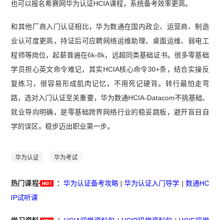
也可以报名希赛网华为认证HCIA课程，系统备考效率更高。
和其他厂商入门认证相比，华为数通在国内政企、运营商、制造
业认可度更高，持证后可应聘网络运维助理、桌面运维、弱电工
程师等岗位，起薪普遍在6k-8k，远超同类基础证书。很多零基础
学员担心英文命令难记，其实HCIA核心命令30+条，结合实操反
复练习，很容易形成肌肉记忆，不用死记硬背。转行最怕走弯
路，选对入门认证至关重要，华为数通HCIA-Datacom不挑基础、
就业导向明确，是零基础跨界网络行业的稳妥跳板，避开盲目自
学的误区，稳步迈出职业第一步。
华为认证
华为考试
热门课程
：
华为认证备考攻略
|
华为认证入门导学
|
数通HC
IP试听课