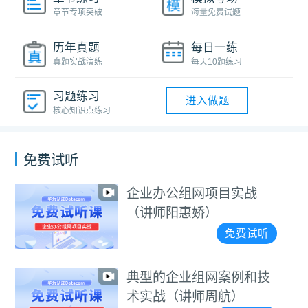
章节专项突破
海量免费试题
历年真题
每日一练
真题实战演练
每天10题练习
习题练习
进入做题
核心知识点练习
免费试听
业办公组网项目实战
华
讲师阳惠娇）
免费试听
型的企业组网案例和技
华
实战（讲师周航）