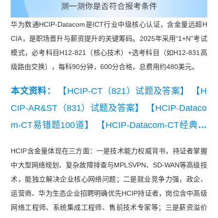
华为数通HCIP-Datacom是ICT行业中级核心认证，含金量远超H
CIA，是职场晋升与薪资提升的关键筹码。2025年采用“1+N”考试
模式，必考科目H12-821（核心技术）+选考科目（如H12-831高
级路由交换），每科90分钟，600分合格，总费用约480美元。
本文资料：
【HCIP-CT（821）试题及答案】
【H
CIP-AR&ST（831）试题及答案】
【HCIP-Dataco
m-CT易错题100道】
【HCIP-Datacom-CT经典例
题】
【HCIP-Datacom-CT知识点练习】
【HCIP-D
HCIP含金量体现在三方面：一是技术能力权威背书，持证者掌握
atacom-CT模拟试卷】
【华为认证HCIP-CT（82
中大型网络规划、复杂故障排查与MPLSVPN、SD-WAN等高级技
1）练习题】
术，能独立解决企业核心网络问题；二是就业竞争力强，政企、
运营商、华为生态企业招聘明确优先HCIP持证者，岗位含中高级
网络工程师、系统集成工程师、售前技术专家等；三是薪资溢价