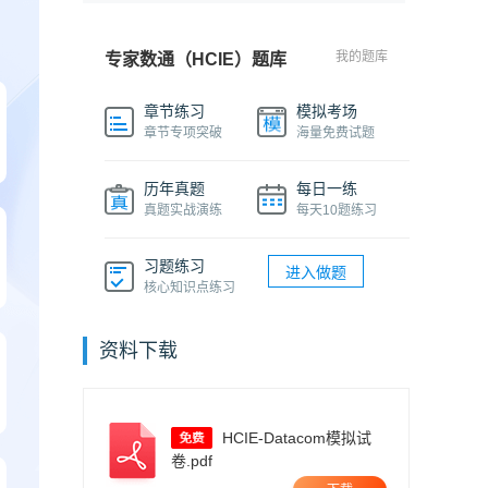
我的题库
专家数通（HCIE）题库
章节练习
模拟考场
章节专项突破
海量免费试题
历年真题
每日一练
真题实战演练
每天10题练习
习题练习
进入做题
核心知识点练习
资料下载
HCIE-Datacom模拟试
卷.pdf