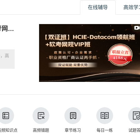
在线辅导
高效学
【双证班】HCIE-Datacom领航班+软考网规VIP班
播，高
高频知识点
高频错题
章节练习
每日一练
试题