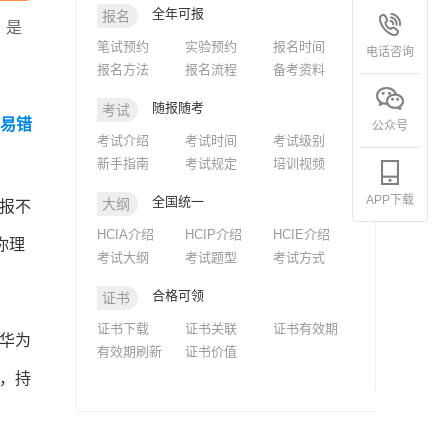
全年可报
报名
，是
笔试预约
实验预约
报名时间
电话咨询
报名方法
报名流程
备考资料
随报随考
考试
m易错
公众号
考试介绍
考试时间
考试级别
新手指南
考试规定
培训视频
APP下载
全国统一
大纲
报不
HCIA介绍
HCIP介绍
HCIE介绍
你理
考试大纲
考试题型
考试方式
合格可领
证书
证书下载
证书关联
证书有效期
华为
有效期刷新
证书价值
，持