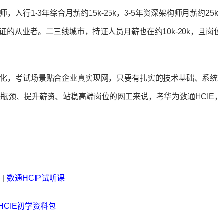
行1-3年综合月薪约15k-25k，3-5年资深架构师月薪约25k-
证的从业者。二三线城市，持证人员月薪也在约10k-20k，且岗
云化，考试场景贴合企业真实现网，只要有扎实的技术基础、系统
业瓶颈、提升薪资、站稳高端岗位的网工来说，考华为数通HCIE
学
|
数通HCIP试听课
HCIE初学资料包