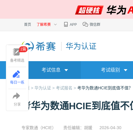
首页
了解希赛
APP
微信群
华为认证
2篇
备考精选
考试信息
考试级别
每日一练
首页 >
华为认证 >
考试报名 >
考华为数通HCIE到底值不值？
考华为数通HCIE到底值不
分享
专家数通（HCIE）
责任编辑：胡媛
2026-04-30