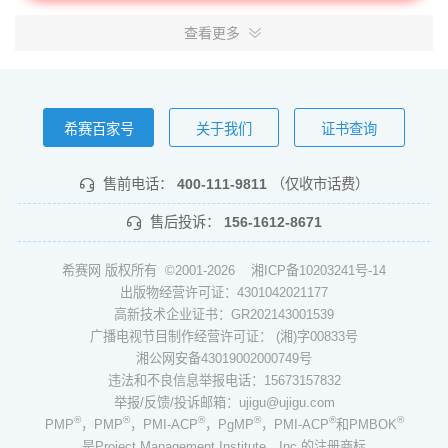
查看更多
希赛百家号
关于我们
证书查询
售前电话：
400-111-9811
（仅收市话费）
售后投诉：
156-1612-8671
希赛网 版权所有 ©2001-2026
湘ICP备10203241号-14
出版物经营许可证：4301042021177
高新技术企业证书：GR202143001539
广播电视节目制作经营许可证： (湘)字00833号
湘公网安备43019002000749号
违法和不良信息举报电话：15673157832
举报/反馈/投诉邮箱：ujigu@ujigu.com
®
®
®
®
®
®
PMP
，PMP
，PMI-ACP
，PgMP
，PMI-ACP
和PMBOK
是Project Management Institute，Inc.的注册商标