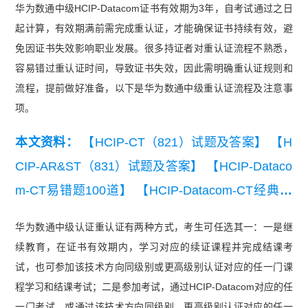
华为数通中级HCIP-Datacom证书有效期为3年，自考试通过之日
起计算，有效期满前需完成重认证，才能确保证书持续有效，避
免因证书失效影响职业发展。很多持证者对重认证流程不熟悉，
容易错过重认证时间，导致证书失效，因此需明确重认证规则和
流程，提前做好准备，以下是华为数通中级重认证流程及注意事
项。
本文资料：
【HCIP-CT（821）试题及答案】
【H
CIP-AR&ST（831）试题及答案】
【HCIP-Dataco
m-CT易错题100道】
【HCIP-Datacom-CT经典例
题】
【HCIP-Datacom-CT知识点练习】
【HCIP-D
华为数通中级认证重认证有两种方式，考生可任选其一：一是继
atacom-CT模拟试卷】
【华为认证HCIP-CT（82
续教育，在证书有效期内，学习对应的续证课程并完成结课考
1）练习题】
试，也可参加该技术方向同级别或更高级别认证对应的任一门课
程学习和结课考试；二是参加考试，通过HCIP-Datacom对应的任
一门考试，或通过该技术方向同级别、更高级别认证对应的任一