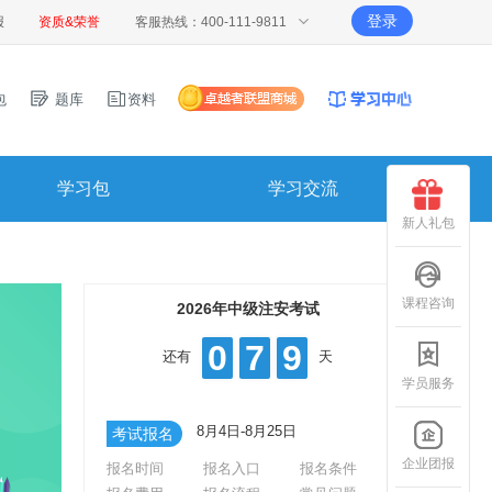
登录
报
资质&荣誉
客服热线：400-111-9811
包
题库
资料
学习包
学习交流
新人礼包
课程咨询
2026年中级注安考试
0
7
9
还有
天
学员服务
8月4日-8月25日
考试报名
企业团报
报名时间
报名入口
报名条件