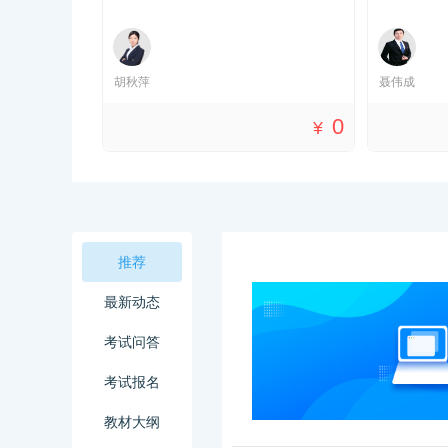
胡秋萍
聂伟成
0
0
¥
¥
推荐
最新动态
考试问答
考试报名
教材大纲