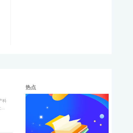
李碧茹
张斌
0
¥
热点
产科
社官
法规