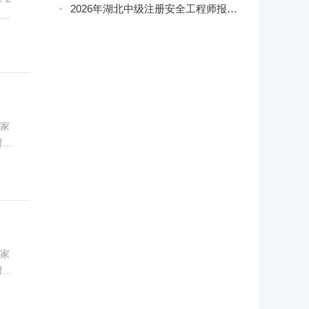
2026年湖北中级注册安全工程师报名通知
里下
化
大家
时分
，各
大家
时分
，各