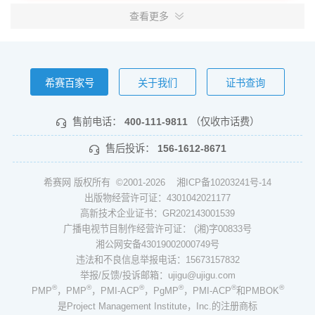
查看更多
希赛百家号
关于我们
证书查询
售前电话：
400-111-9811
（仅收市话费）
售后投诉：
156-1612-8671
希赛网 版权所有 ©2001-2026
湘ICP备10203241号-14
出版物经营许可证：4301042021177
高新技术企业证书：GR202143001539
广播电视节目制作经营许可证： (湘)字00833号
湘公网安备43019002000749号
违法和不良信息举报电话：15673157832
举报/反馈/投诉邮箱：ujigu@ujigu.com
®
®
®
®
®
®
PMP
，PMP
，PMI-ACP
，PgMP
，PMI-ACP
和PMBOK
是Project Management Institute，Inc.的注册商标