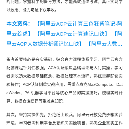
的问题，掌握科学的备考方法，才能高效通过考试，真正实现学
以致用、能力与证书双丰收。
本文资料：
【阿里云ACP云计算三色狂背笔记-阿
里云综述】
【阿里云ACP云计算速记口诀】
【阿
里云ACP大数据分析师记忆口诀】
【阿里云大数据
®
分析师背记资料】
【【备考精华】PMI-ACP
大数
备考首要核心是夯实基础，贴合官方课程体系学习。阿里云官方
据高级工程师知识集锦】
【【考点速记】阿里云A
配套课程针对性极强，ACA认证聚焦基础理论与入门实操，学习
CP大数据分析师知识点集锦】
者需吃透大数据基础概念、数据处理基本流程，熟练掌握配套实
验操作；ACP认证侧重实战应用，需重点攻克MaxCompute、Dat
aWorks、PAI机器学习平台等核心产品的实操技巧，梳理实时计
算、数据仓库搭建等重难点知识。
其次，坚持实操优先，拒绝纸上谈兵。阿里云开放免费沙箱实验
环境，学习者需利用平台反复练习实操项目，熟悉企业真实工作