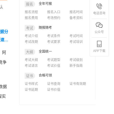
全年可报
报名
认
报名流程
报名入口
报名时间
电话咨询
报名费用
考场预约
备考资料
随报随考
考试
数据分
公众号
考试介绍
考试条件
考试时间
点速
考试改期
考试要求
考试培训
APP下载
全国统一
大纲
。阿
考试大纲
考试题型
考试级别
竞争
考试语言
考试价值
新手指南
合格可领
证书
证书样式
证书查询
证书有效期
数据
证书延期
证书价值
程实